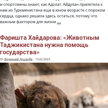
и спортсмены знают, как Адолат. Айдулан прилетела к
нам из Туркменистана еще в юном возрасте с пороком
сердца, однако решила здесь остаться, потому что
Айдулан
…
важным фактором для жизни
и
её
кошки.
История
вторая
(Видео)
Фаришта Хайдарова: «Животным
Таджикистана нужна помощь
государства»
От
Вечерний Душанбе
-
13.02.2023