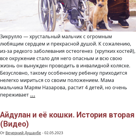
Зикрулло — хрустальный мальчик с огромным
любящим сердцем и прекрасной душой. К сожалению,
из-за редкого заболевания остеогенез (хрупких костей),
все окружение стало для него опасным и всю свою
жизнь он вынужден проводить в инвалидной коляске.
Безусловно, такому особенному ребенку приходится
нелегко мириться со своим положением. Мама
мальчика Марям Назарова, растит 4 детей, но очень
Зикрулло
…
переживает
и
его
щенок
Симбо.
История
третья
Айдулан и её кошки. История вторая
(Видео)
(Видео)
От
Вечерний Душанбе
-
02.05.2023