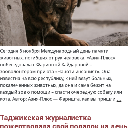
Сегодня 6 ноября Международный день памяти
животных, погибших от рук человека. «Азия-Плюс»
побеседовала с Фариштой Хайдаровой –
зооволонтером приюта «Начоти инсоният». Она
известна на всю республику, к ней везут больных,
покалеченных животных, да она и сама бежит на
каждый зов о помощи – спасти очередную собаку или
Ф
…
кота. Автор: Азия-Плюс — Фаришта, как вы пришли
Х
«
Т
н
п
го
Таджикская журналистка
пожертвовала свой подарок на день