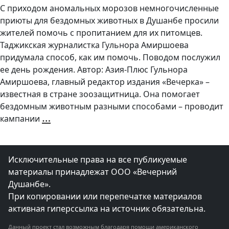
С приходом аномальных морозов немногочисленные
приюты для бездомных животных в Душанбе просили
жителей помочь с пропитанием для их питомцев.
Таджикская журналистка Гульнора Амиршоева
придумала способ, как им помочь. Поводом послужил
ее день рождения. Автор: Азия-Плюс Гульнора
Амиршоева, главный редактор издания «Вечерка» –
известная в стране зоозащитница. Она помогает
бездомным животным разными способами – проводит
Таджикская
…
кампании
журналистка
пожертвовала
свой
подарок
на
день
рождения
Исключительные права на все публикуемые
в
помощь
материалы принадлежат ООО «Вечерний
бездомным
животным
Душанбе».
При копировании или перепечатке материалов
активная гиперссылка на источник обязательна.
Данный проект стал возможным благодаря помощи американского