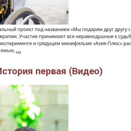
льный проект под названием «Мы подарим друг другу сч
терапии. Участие принимают все неравнодушные к судь
 эксперименте и грядущем минифильме «Азия-Плюс» рас
Как
…
 семью,
зоотерапия
влияет
на
жизнь
людей.
О
 История первая (Видео)
Проекте
«Вечёрки»
«Мы
подарим
друг
другу
счастье!»