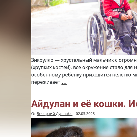
Зикрулло — хрустальный мальчик с огромн
(хрупких костей), все окружение стало для
особенному ребенку приходится нелегко м
Зикрулло
…
переживает
и
его
щенок
Симбо.
История
третья
Айдулан и её кошки. И
(Видео)
От
Вечерний Душанбе
-
02.05.2023