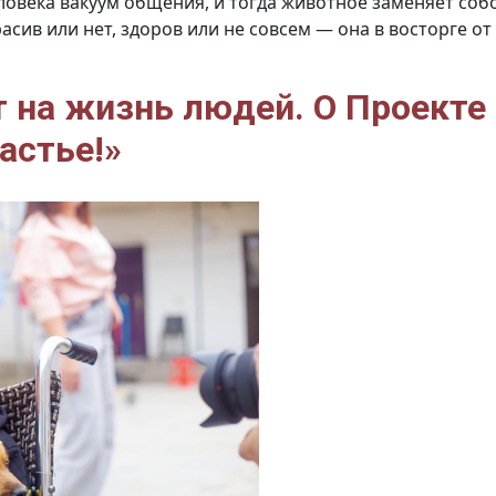
овека вакуум общения, и тогда животное заменяет собо
расив или нет, здоров или не совсем — она в восторге о
т на жизнь людей. О Проекте
астье!»