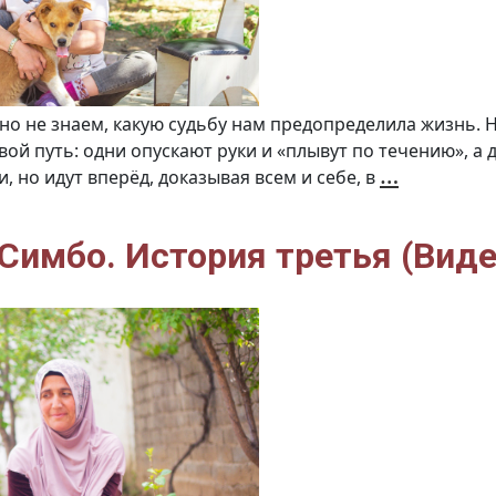
 но не знаем, какую судьбу нам предопределила жизнь. 
ой путь: одни опускают руки и «плывут по течению», а 
Зебо
…
 но идут вперёд, доказывая всем и себе, в
и
щенок
«Тайфун
Истори
четверт
(видео)
 Симбо. История третья (Виде