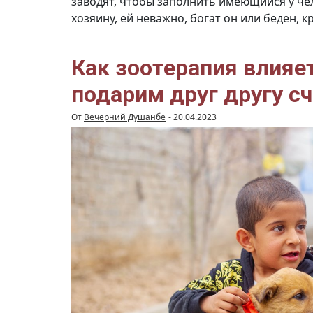
заводят, чтобы заполнить имеющийся у чел
хозяину, ей неважно, богат он или беден, к
Как зоотерапия влияе
подарим друг другу сч
От
Вечерний Душанбе
-
20.04.2023