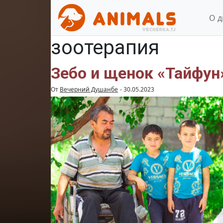
О 
зоотерапия
Зебо и щенок «Тайфун»
От
Вечерний Душанбе
-
30.05.2023