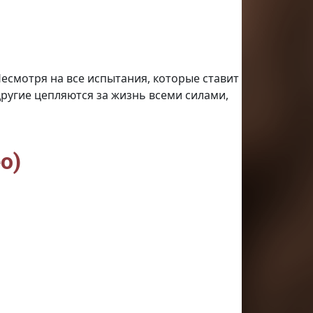
Несмотря на все испытания, которые ставит
другие цепляются за жизнь всеми силами,
».
я
ая
о)