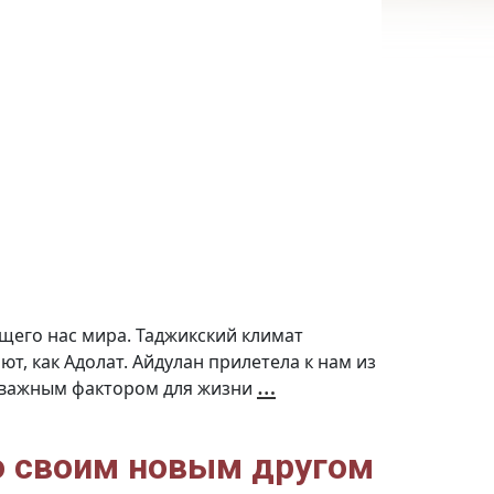
щего нас мира. Таджикский климат
, как Адолат. Айдулан прилетела к нам из
Айдулан
…
о важным фактором для жизни
и
её
кошки.
История
вторая
(Видео)
о своим новым другом