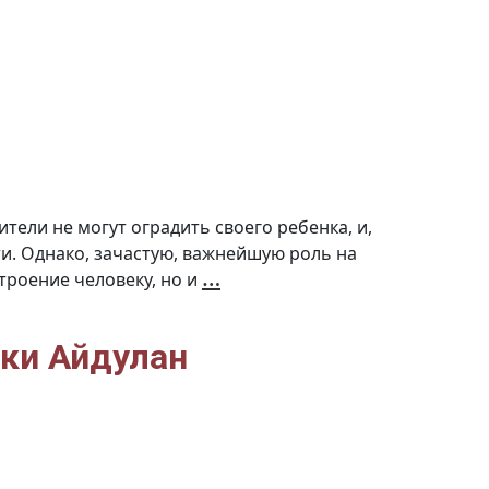
тели не могут оградить своего ребенка, и,
ти. Однако, зачастую, важнейшую роль на
Настя
…
троение человеку, но и
и
её
кот
Тигра.
История
первая
ки Айдулан
(Видео)