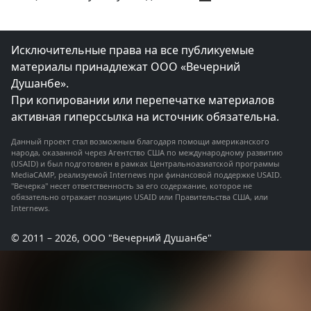
в
мечетях
Таджикистан
о
гуманном
отношении
Исключительные права на все публикуемые
к
животным?
материалы принадлежат ООО «Вечерний
Душанбе».
При копировании или перепечатке материалов
активная гиперссылка на источник обязательна.
Данный проект стал возможным благодаря помощи американского
народа, оказанной через Агентство США по международному развитию
(USAID) и был подготовлен в рамках Центральноазиатской программы
MediaCAMP, реализуемой Internews при финансовой поддержке USAID.
"Вечерка" несет ответственность за его содержание, которое не
обязательно отражает позицию USAID или Правительства США, или
Internews.
© 2011 – 2026, ООО "Вечерний Душанбе"