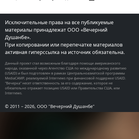
в
мечетях
Таджикистан
о
гуманном
отношении
Исключительные права на все публикуемые
к
животным?
материалы принадлежат ООО «Вечерний
Душанбе».
При копировании или перепечатке материалов
активная гиперссылка на источник обязательна.
Данный проект стал возможным благодаря помощи американского
народа, оказанной через Агентство США по международному развитию
(USAID) и был подготовлен в рамках Центральноазиатской программы
MediaCAMP, реализуемой Internews при финансовой поддержке USAID.
"Вечерка" несет ответственность за его содержание, которое не
обязательно отражает позицию USAID или Правительства США, или
Internews.
© 2011 – 2026, ООО "Вечерний Душанбе"