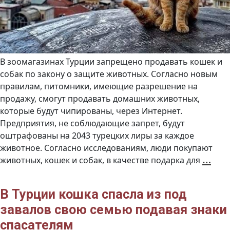
В зоомагазинах Турции запрещено продавать кошек и
собак по закону о защите животных. Согласно новым
правилам, питомники, имеющие разрешение на
продажу, смогут продавать домашних животных,
которые будут чипированы, через Интернет.
Предприятия, не соблюдающие запрет, будут
оштрафованы на 2043 турецких лиры за каждое
животное. Согласно исследованиям, люди покупают
В
…
животных, кошек и собак, в качестве подарка для
Ту
зап
на
пр
ко
и
В Турции кошка спасла из под
соб
в
завалов свою семью подавая знаки
зоо
спасателям