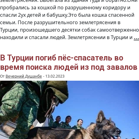
землетрясения. Выбегала из здания туда и обратно.Они
пробрались за кошкой по разрушенному коридору и
спасли 2ух детей и бабушку.Это была кошка спасенной
семьи. После разрушительного землетрясения в
Турции, произошедшего десятки собак самоотверженно
…
находили и спасали людей. Землетрясении в Турции и
В Турции погиб пёс-спасатель во
время поиска людей из под завалов
От
Вечерний Душанбе
-
13.02.2023