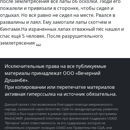
после землетрясения все лапы об осколки. Люди его
пожалели и привязали в сторонке, чтобы сидел и
отдыхал. Но всё равно не сидел на месте. Рвался в
развалины и лаял. Ему замотали лапы скотчем и
бинтами.На израненных лапах отважный пёс нашел и
спас ещё 5 человек. После разрушительного
Отважный
…
землетрясения
пёс
спасает
людей
из
под
завалов
в
Исключительные права на все публикуемые
Турции
материалы принадлежат ООО «Вечерний
Душанбе».
При копировании или перепечатке материалов
активная гиперссылка на источник обязательна.
Данный проект стал возможным благодаря помощи американского
народа, оказанной через Агентство США по международному развитию
(USAID) и был подготовлен в рамках Центральноазиатской программы
MediaCAMP, реализуемой Internews при финансовой поддержке USAID.
"Вечерка" несет ответственность за его содержание, которое не
обязательно отражает позицию USAID или Правительства США, или