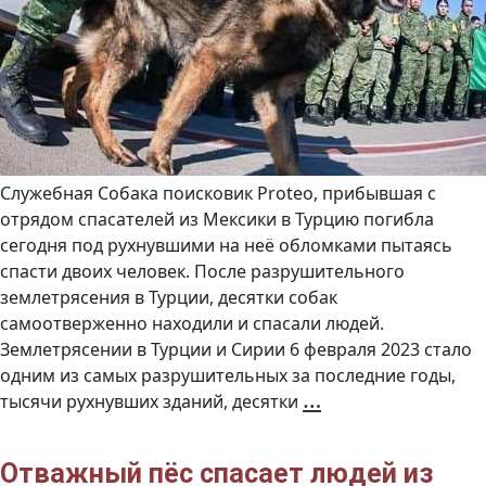
Служебная Собака поисковик Proteo, прибывшая с
отрядом спасателей из Мексики в Турцию погибла
сегодня под рухнувшими на неё обломками пытаясь
спасти двоих человек. После разрушительного
землетрясения в Турции, десятки собак
самоотверженно находили и спасали людей.
Землетрясении в Турции и Сирии 6 февраля 2023 стало
одним из самых разрушительных за последние годы,
В
…
тысячи рухнувших зданий, десятки
Турции
погиб
пёс-
спасатель
во
время
Отважный пёс спасает людей из
поиска