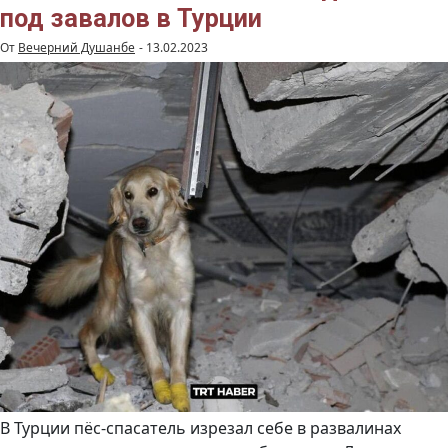
людей
под завалов в Турции
из
под
завалов
От
Вечерний Душанбе
-
13.02.2023
В Турции пёс-спасатель изрезал себе в развалинах