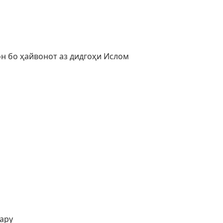
 бо ҳайвонот аз дидгоҳи Ислом
жару