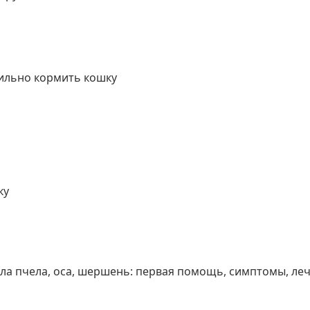
вильно кормить кошку
ку
сила пчела, оса, шершень: первая помощь, симптомы, ле