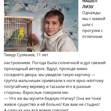
НАШЁЛ
ЛИЗУ
Однажды
мы с мамой
шли с
прогулки с
отличным
Тимур Сулякаев, 11 лет
настроением. Погода была солнечной и дул свежий
прохладный ветерок. Вдруг, проходя мимо
соседнего двора, мы увидели такую картину —
группа мальчишек привязали к ноге ярко-жёлтому
попугайчику верёвку и таскали его в разные
стороны. Взрослые говорили им:
— Что же вы мучите бедную птичку? Она же тоже
живое существо и ей больно! Как вам не стыдно!
А один из них всё время говорил: