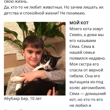
свою жизнь.
Да, кто-то не любит животных. Но зачем лишать их
детства и спокойной жизни? Не понимаю.
МОЙ КОТ
Моего кота зовут
Семён, а дома мы
его называем
Сёма. Сёма в
нашей семье
появился недавно.
Моя сестра его
спасла от верной
гибели. Она его
вытащила из-под
колёс автомобиля.
Сёма — домашний
Абубакр Бер, 10 лет
кот, но кто-то его
не любил и