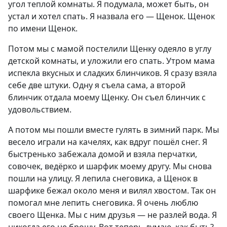
угол теплой комнаты. Я подумала, может быть, он
устал и хотел спать. Я назвала его — Щенок. Щенок
по имени Щенок.
Потом мы с мамой постелили Щенку одеяло в углу
детской комнаты, и уложили его спать. Утром мама
испекла вкусных и сладких блинчиков. Я сразу взяла
себе две штуки. Одну я съела сама, а второй
блинчик отдала моему Щенку. Он съел блинчик с
удовольствием.
А потом мы пошли вместе гулять в зимний парк. Мы
весело играли на качелях, как вдруг пошёл снег. Я
быстренько забежала домой и взяла перчатки,
совочек, ведёрко и шарфик моему другу. Мы снова
пошли на улицу. Я лепила снеговика, а Щенок в
шарфике бежал около меня и вилял хвостом. Так он
помогал мне лепить снеговика. Я очень люблю
своего Щенка. Мы с ним друзья — не разлей вода. Я
никогда его не брошу. Вот теперь думаю, как быть?