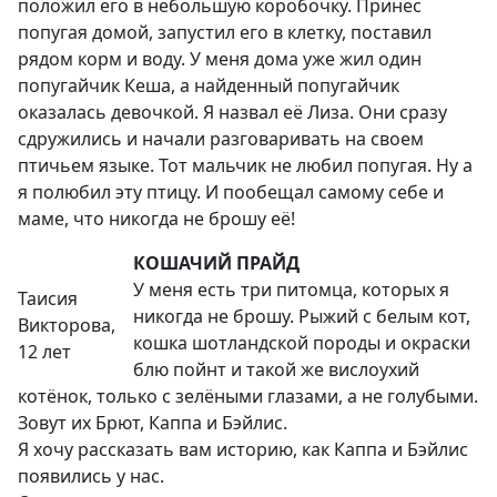
положил его в небольшую коробочку. Принес
попугая домой, запустил его в клетку, поставил
рядом корм и воду. У меня дома уже жил один
попугайчик Кеша, а найденный попугайчик
оказалась девочкой. Я назвал её Лиза. Они сразу
сдружились и начали разговаривать на своем
птичьем языке. Тот мальчик не любил попугая. Ну а
я полюбил эту птицу. И пообещал самому себе и
маме, что никогда не брошу её!
КОШАЧИЙ ПРАЙД
У меня есть три питомца, которых я
Таисия
никогда не брошу. Рыжий с белым кот,
Викторова,
кошка шотландской породы и окраски
12 лет
блю пойнт и такой же вислоухий
котёнок, только с зелёными глазами, а не голубыми.
Зовут их Брют, Каппа и Бэйлис.
Я хочу рассказать вам историю, как Каппа и Бэйлис
появились у нас.