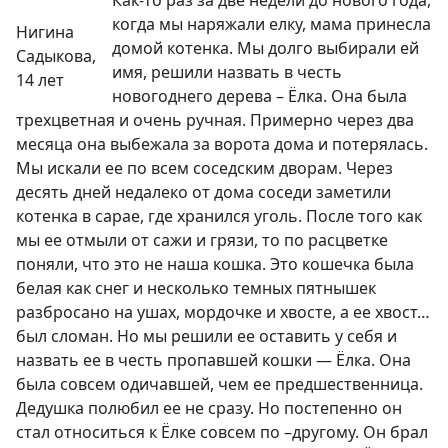
когда мы наряжали елку, мама принесла
Нигина
домой котенка. Мы долго выбирали ей
Садыкова,
имя, решили назвать в честь
14 лет
новогоднего дерева – Ёлка. Она была
трехцветная и очень ручная. Примерно через два
месяца она выбежала за ворота дома и потерялась.
Мы искали ее по всем соседским дворам. Через
десять дней недалеко от дома соседи заметили
котенка в сарае, где хранился уголь. После того как
мы ее отмыли от сажи и грязи, то по расцветке
поняли, что это не наша кошка. Это кошечка была
белая как снег и несколько темных пятнышек
разбросано на ушах, мордочке и хвосте, а ее хвост…
был сломан. Но мы решили ее оставить у себя и
назвать ее в честь пропавшей кошки — Ёлка. Она
была совсем одичавшей, чем ее предшественница.
Дедушка полюбил ее не сразу. Но постепенно он
стал относиться к Ёлке совсем по –другому. Он брал