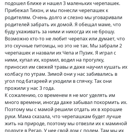
подошел ближе и нашел 3 маленьких черепашек.
Прибежал Тихон, и мы понесли черепашек к
родителям. Очень долго и слезно мы уговаривали
родителей забрать их домой. Я обещал маме, что
буду ухаживать за ними и никогда их не брошу.
Возможно кто-то не любит черепах или думает, что
это скучные питомцы, но это не так. Мы забрали 2
черепашек и назвали их Чепа и Пузик. Я играл с
ними, купал их, кормил, водил на прогулку,
приносил им свежей травы и даже научил кушать их
колбасу по утрам. Зимой они у нас забивались в
угол под батареей и уходили в спячку. Так они
прожили у нас 3 года.
К сожалению, со временем я не мог уделять им
много времени, иногда даже забывал покормить их.
Поэтому мы с мамой решили отдать их в хорошие
руки. Мама сказала, что черепашкам будет лучше
жить на природе, поэтому мы отвезли их к маминой
подруге в Регар. У нее свой дом с полем. Там мы их