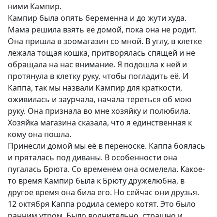
ними Кампир.
Кампир была опять беременна и до жути худа.
Мама решила взять её домой, пока она не родит.
Она пришла в зоомагазин со мной. В углу, в клетке
лежала тощая кошка, притворялась спящей и не
обращала на нас внимание. Я подошла к ней и
протянула в клетку руку, чтобы погладить её. И
Каппа, так мы назвали Кампир для краткости,
оживилась и заурчала, начала тереться об мою
руку. Она признала во мне хозяйку и полюбила.
Хозяйка магазина сказала, что я единственная к
кому она пошла.
Принесли домой мы её в переноске. Каппа боялась
и пряталась под диваны. В особенности она
пугалась Брюта. Со временем она осмелела. Какое-
то время Кампир была к Брюту дружелюбна, в
другое время она била его. Но сейчас они друзья.
12 октября Каппа родила семеро котят. Это было
ранним утром. Было волнительно, страшно и