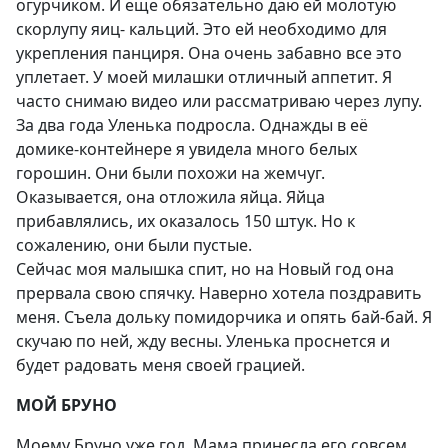
огурчиком. И еще обязательно даю ей молотую
скорлупу яиц- кальций. Это ей необходимо для
укрепления панциря. Она очень забавно все это
уплетает. У моей милашки отличный аппетит. Я
часто снимаю видео или рассматриваю через лупу.
За два года Уленька подросла. Однажды в её
домике-контейнере я увидела много белых
горошин. Они были похожи на жемчуг.
Оказывается, она отложила яйца. Яйца
прибавлялись, их оказалось 150 штук. Но к
сожалению, они были пустые.
Сейчас моя малышка спит, но на Новый год она
прервала свою спячку. Наверно хотела поздравить
меня. Съела дольку помидорчика и опять бай-бай. Я
скучаю по ней, жду весны. Уленька проснется и
будет радовать меня своей грацией.
МОЙ БРУНО
Моему Бруно уже год. Мама принесла его совсем