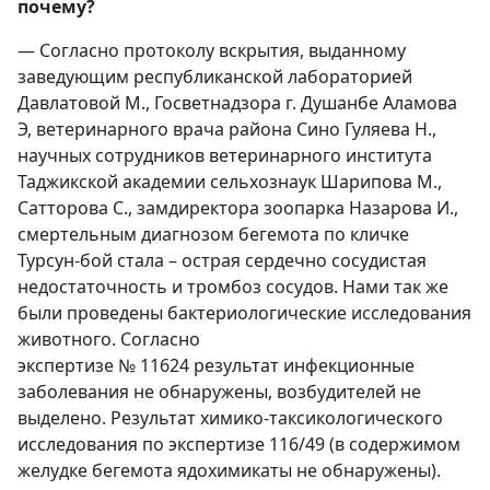
почему?
— Согласно протоколу вскрытия, выданному
заведующим республиканской лабораторией
Давлатовой М., Госветнадзора г. Душанбе Аламова
Э, ветеринарного врача района Сино Гуляева Н.,
научных сотрудников ветеринарного института
Таджикской академии сельхознаук Шарипова М.,
Сатторова С., замдиректора зоопарка Назарова И.,
смертельным диагнозом бегемота по кличке
Турсун-бой стала – острая сердечно сосудистая
недостаточность и тромбоз сосудов. Нами так же
были проведены бактериологические исследования
животного. Согласно
экспертизе № 11624 результат инфекционные
заболевания не обнаружены, возбудителей не
выделено. Результат химико-таксикологического
исследования по экспертизе 116/49 (в содержимом
желудке бегемота ядохимикаты не обнаружены).