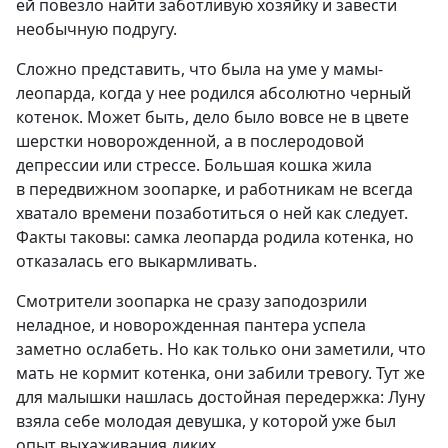
ей повезло найти заботливую хозяйку и завести
необычную подругу.
Сложно представить, что была на уме у мамы-
леопарда, когда у нее родился абсолютно черный
котенок. Может быть, дело было вовсе не в цвете
шерстки новорожденной, а в послеродовой
депрессии или стрессе. Большая кошка жила
в передвижном зоопарке, и работникам не всегда
хватало времени позаботиться о ней как следует.
Факты таковы: самка леопарда родила котенка, но
отказалась его выкармливать.
Смотрители зоопарка не сразу заподозрили
неладное, и новорожденная пантера успела
заметно ослабеть. Но как только они заметили, что
мать не кормит котенка, они забили тревогу. Тут же
для малышки нашлась достойная передержка: Луну
взяла себе молодая девушка, у которой уже был
опыт выхаживания диких