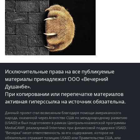
Исключительные права на все публикуемые
материалы принадлежат ООО «Вечерний
Душанбе».
При копировании или перепечатке материалов
активная гиперссылка на источник обязательна.
Данный проект стал возможным благодаря помощи американского
народа, оказанной через Агентство США по международному развитию
(USAID) и был подготовлен в рамках Центральноазиатской программы
MediaCAMP, реализуемой Internews при финансовой поддержке USAID.
"Вечерка" несет ответственность за его содержание, которое не
обязательно отражает позицию USAID или Правительства США, или