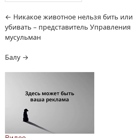
Навигация
←
Никакое животное нельзя бить или
по
убивать – представитель Управления
записям
мусульман
Балу
→
Видео