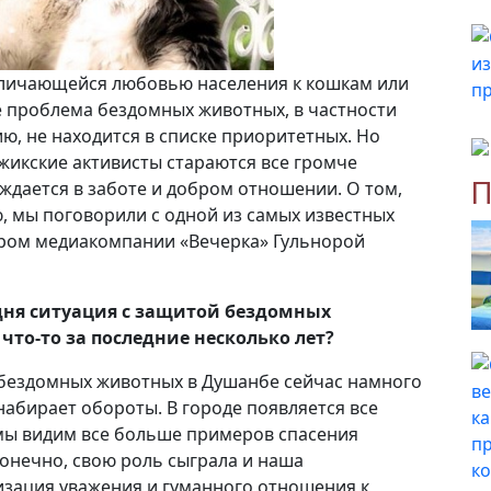
тличающейся любовью населения к кошкам или
е проблема бездомных животных, в частности
ю, не находится в списке приоритетных. Но
икские активисты стараются все громче
П
уждается в заботе и добром отношении. О том,
, мы поговорили с одной из самых известных
ром медиакомпании «Вечерка» Гульнорой
одня ситуация с защитой бездомных
то-то за последние несколько лет?
й бездомных животных в Душанбе сейчас намного
абирает обороты. В городе появляется все
мы видим все больше примеров спасения
онечно, свою роль сыграла и наша
изация уважения и гуманного отношения к