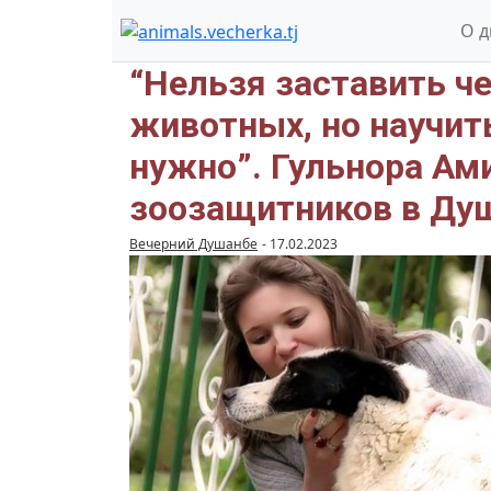
О 
“Нельзя заставить ч
животных, но научи
нужно”. Гульнора Ам
зоозащитников в Ду
Вечерний Душанбе
-
17.02.2023