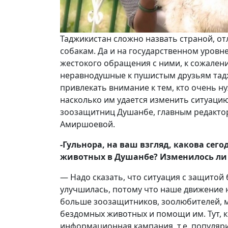
Таджикистан сложно назвать страной, о
собакам. Да и на государственном уровн
жестокого обращения с ними, к сожалени
неравнодушные к пушистым друзьям тадж
привлекать внимание к тем, кто очень н
насколько им удается изменить ситуацию
зоозащитниц Душанбе, главным редакто
Амиршоевой.
-Гульнора, на ваш взгляд, какова сег
животных в Душанбе? Изменилось ли ч
— Надо сказать, что ситуация с защито
улучшилась, потому что наше движение н
больше зоозащитников, зоолюбителей, 
бездомных животных и помощи им. Тут, к
информационная кампания, т.е. популяр