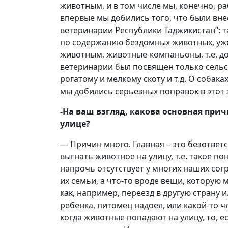
животным, и в том числе мы, конечно, р
впервые мы добились того, что были вне
ветеринарии Республики Таджикистан”: т
по содержанию бездомных животных, уже
животным, животные-компаньоны, т.е. до
ветеринарии был посвящен только сель
рогатому и мелкому скоту и т.д. О собака
мы добились серьезных поправок в этот 
-На ваш взгляд, какова основная при
улице?
— Причин много. Главная – это безответ
выгнать животное на улицу, т.е. такое по
напрочь отсутствует у многих наших согр
их семьи, а что-то вроде вещи, которую 
как, например, переезд в другую страну 
ребенка, питомец надоел, или какой-то 
когда животные попадают на улицу, то, 