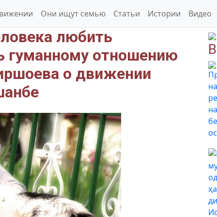
движении
Они ищут семью
Статьи
Истории
Видео
еловека любить
В
ть гуманному отношению
иршоева о движении
шанбе