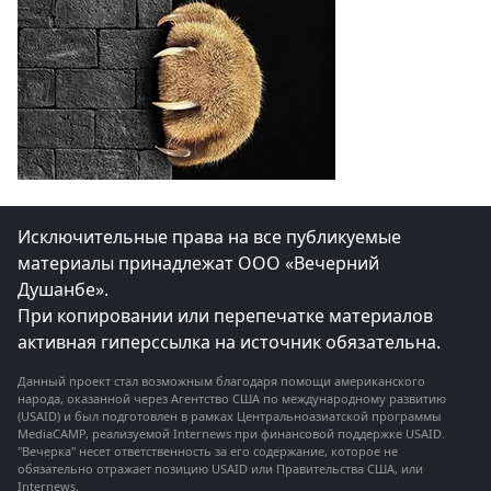
Исключительные права на все публикуемые
материалы принадлежат ООО «Вечерний
Душанбе».
При копировании или перепечатке материалов
активная гиперссылка на источник обязательна.
Данный проект стал возможным благодаря помощи американского
народа, оказанной через Агентство США по международному развитию
(USAID) и был подготовлен в рамках Центральноазиатской программы
MediaCAMP, реализуемой Internews при финансовой поддержке USAID.
"Вечерка" несет ответственность за его содержание, которое не
обязательно отражает позицию USAID или Правительства США, или
Internews.