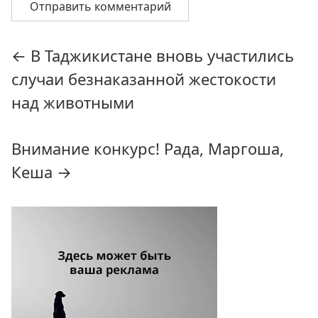
Навигация
←
В Таджикистане вновь участились
по
случаи безнаказанной жестокости
записям
над животными
Внимание конкурс! Рада, Маргоша,
Кеша
→