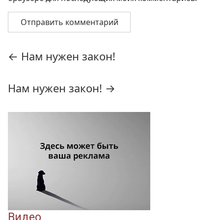
Навигация
←
Нам нужен закон!
по
записям
Нам нужен закон!
→
Видео