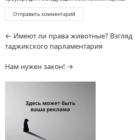
Навигация
←
Имеют ли права животные? Взгляд
по
таджикского парламентария
записям
Нам нужен закон!
→