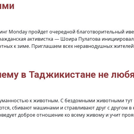
ыми
кинг Monday пройдет очередной благотворительный ив
гражданская активистка — Шоира Пулатова инициировал
тных к зиме. Приглашаем всех неравнодушных жителей 
шанбе
тоится
аготворительный
ент
мощь
чему в Таджикистане не люб
иютам
здомными
вотными
 гуманностью к животным. С бездомными животными тут
тся, сбивают машинами и стравливают друг с другом в 
оведует доброе отношение ко всему живому и учит проя