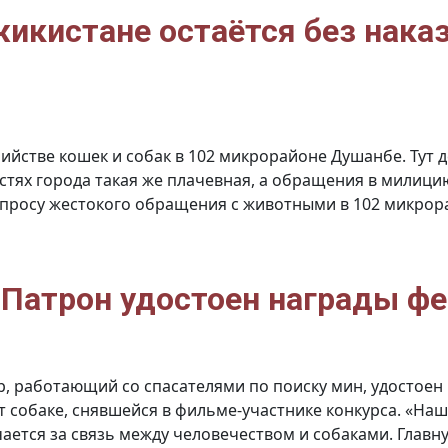
жикистане остаётся без нака
ийстве кошек и собак в 102 микрорайоне Душанбе. Тут 
стях города такая же плачевная, а обращения в милици
просу жестокого обращения с животными в 102 микрора
 Патрон удостоен награды фе
р, работающий со спасателями по поиску мин, удостоен
 собаке, снявшейся в фильме-участнике конкурса. «На
ается за связь между человечеством и собаками. Главн