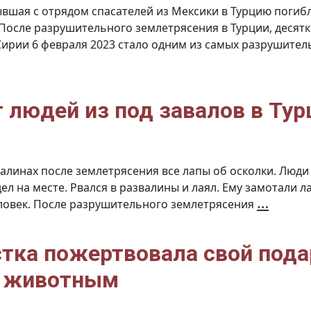
вшая с отрядом спасателей из Мексики в Турцию погиб
 После разрушительного землетрясения в Турции, десят
Сирии 6 февраля 2023 стало одним из самых разрушител
 людей из под завалов в Тур
валинах после землетрясения все лапы об осколки. Люди
дел на месте. Рвался в развалины и лаял. Ему замотали
Отва
…
еловек. После разрушительного землетрясения
пёс
спаса
люде
из
под
зава
тка пожертвовала свой пода
в
Турц
 животным