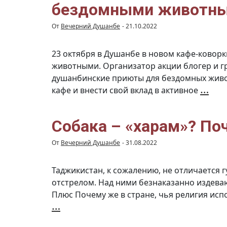
бездомными животн
От
Вечерний Душанбе
-
21.10.2022
23 октября в Душанбе в новом кафе-ковор
животными. Организатор акции блогер и 
душанбинские приюты для бездомных живо
В
…
кафе и внести свой вклад в активное
Ду
сос
бл
ив
в
по
Собака – «харам»? По
пр
с
бе
От
Вечерний Душанбе
-
31.08.2022
жи
Таджикистан, к сожалению, не отличается
отстрелом. Над ними безнаказанно издеваю
Плюс Почему же в стране, чья религия исп
Собака
…
–
«харам»?
Почему