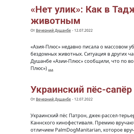
в
Таджикистане
не
«Нет улик»: Как в Тад
любят
животных
животным
От
Вечерний Душанбе
-
12.07.2022
«Азия-Плюс» недавно писала о массовом уб
бездомных животных. Ситуация в других ча
Душанбе «Азии-Плюс» сообщили, что по во
«Нет
…
Плюс»)
улик»:
Как
в
Таджикистане
остаётся
без
Украинский пёс-сапёр
наказания
жестокость
к
От
Вечерний Душанбе
-
12.07.2022
животным
Украинский пёс Патрон, джек-рассел-терье
Каннского кинофестиваля. Премию вручают
отличием PalmDogManitarian, которое вруч