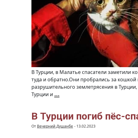
В Турции, в Малатье спасатели заметили к
туда и обратно.Они пробрались за кошкой 
разрушительного землетрясения в Турции,
В
…
Турции и
Турции
кошка
спасла
из
под
завалов
В Турции погиб пёс-сп
свою
семью
подавая
От
Вечерний Душанбе
-
13.02.2023
знаки
спасателям