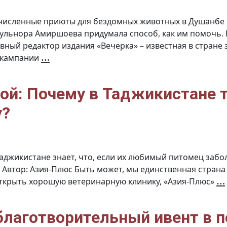
численные приюты для бездомных животных в Душанбе 
 Гульнора Амиршоева придумала способ, как им помочь.
авный редактор издания «Вечерка» – известная в стран
Таджикская
…
 кампании
журналистка
пожертвовала
свой
подарок
на
день
ой: Почему в Таджикистане 
рождения
в
помощь
у?
бездомным
животным
аджикистане знает, что, если их любимый питомец забол
к. Автор: Азия-Плюс Быть может, мы единственная страна
…
 открыть хорошую ветеринарную клинику, «Азия-Плюс»
благотворительный ивент в 