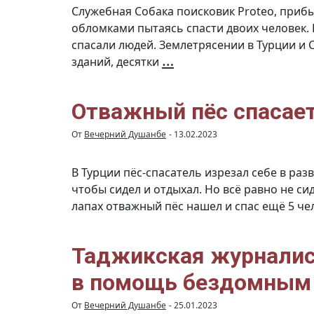
Служебная Собака поисковик Proteo, прибы
обломками пытаясь спасти двоих человек.
спасали людей. Землетрясении в Турции и 
В
…
зданий, десятки
Турции
погиб
пёс-
спасатель
во
время
Отважный пёс спасает
поиска
людей
из
От
Вечерний Душанбе
-
13.02.2023
под
завалов
В Турции пёс-спасатель изрезал себе в раз
чтобы сидел и отдыхал. Но всё равно не си
лапах отважный пёс нашел и спас ещё 5 ч
Таджикская журналис
в помощь бездомным
От
Вечерний Душанбе
-
25.01.2023