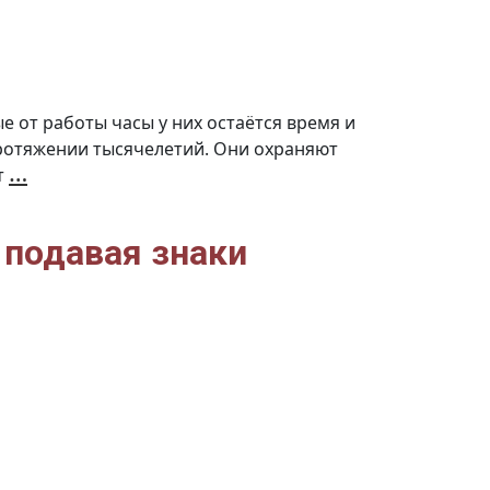
е от работы часы у них остаётся время и
протяжении тысячелетий. Они охраняют
Как
…
т
собаки
в
Таджикистане
учатся
находить
наркокурьеров
 подавая знаки