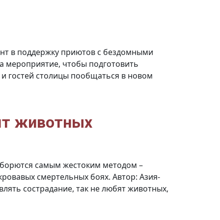
ветеринарную
клинику?
ент в поддержку приютов с бездомными
а мероприятие, чтобы подготовить
и гостей столицы пообщаться в новом
ят животных
 борются самым жестоким методом –
кровавых смертельных боях. Автор: Азия-
влять сострадание, так не любят животных,