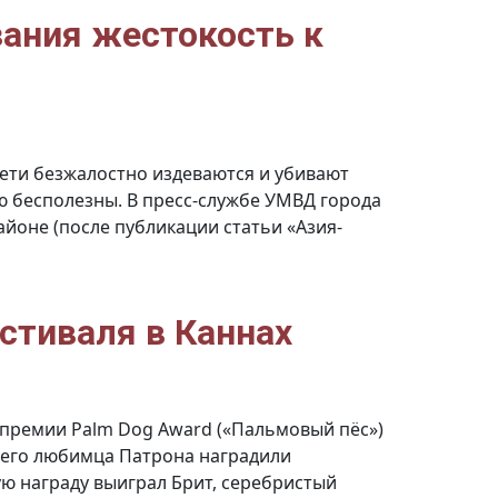
зания жестокость к
дети безжалостно издеваются и убивают
ю бесполезны. В пресс-службе УМВД города
йоне (после публикации статьи «Азия-
стиваля в Каннах
 премии Palm Dog Award («Пальмовый пёс»)
шего любимца Патрона наградили
ую награду выиграл Брит, серебристый