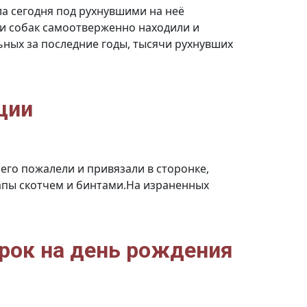
ла сегодня под рухнувшими на неё
ки собак самоотверженно находили и
ьных за последние годы, тысячи рухнувших
ции
 его пожалели и привязали в сторонке,
 лапы скотчем и бинтами.На израненных
жный
ет
й
лов
рок на день рождения
ии