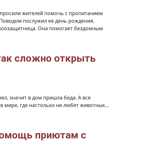
просили жителей помочь с пропитанием
 Поводом послужил ее день рождения.
е зоозащитница. Она помогает бездомным
так сложно открыть
ел, значит в дом пришла беда. А все
 в мире, где настолько не любят животных…
Менталитет
всему
виной:
Почему
в
Таджикистане
так
помощь приютам с
сложно
открыть