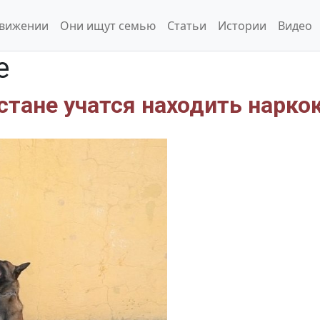
движении
Они ищут семью
Статьи
Истории
Видео
е
стане учатся находить нарко