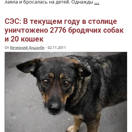
…
лаяла и бросалась на детей. Однажды
делайте
питомцам
паспорта!
СЭС: В текущем году в столице
уничтожено 2776 бродячих собак
и 20 кошек
От
Вечерний Душанбе
-
02.11.2011