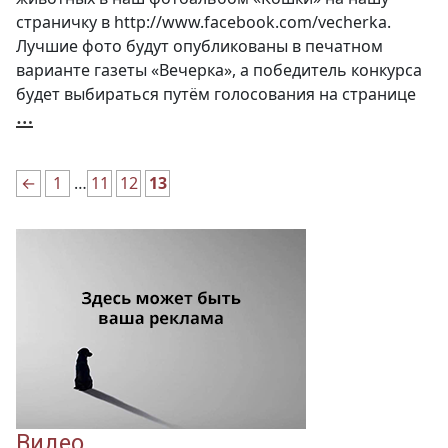
страничку в http://www.facebook.com/vecherka.
Лучшие фото будут опубликованы в печатном
варианте газеты «Вечерка», а победитель конкурса
будет выбираться путём голосования на странице
«Жизнь
…
кошачья»
←
1
…
11
12
13
Видео