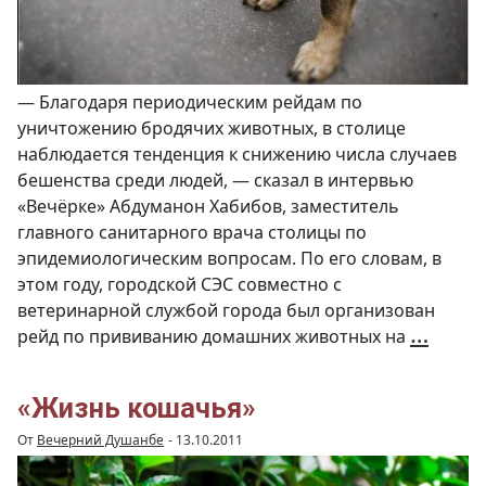
— Благодаря периодическим рейдам по
уничтожению бродячих животных, в столице
наблюдается тенденция к снижению числа случаев
бешенства среди людей, — сказал в интервью
«Вечёрке» Абдуманон Хабибов, заместитель
главного санитарного врача столицы по
эпидемиологическим вопросам. По его словам, в
этом году, городской СЭС совместно с
ветеринарной службой города был организован
СЭС:
…
рейд по прививанию домашних животных на
В
теку
году
в
стол
унич
«Жизнь кошачья»
2776
брод
соба
От
Вечерний Душанбе
-
13.10.2011
и
20
кош