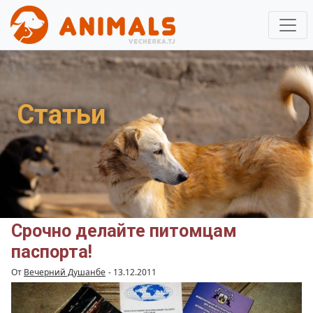
Статьи
Срочно делайте питомцам
паспорта!
От
Вечерний Душанбе
-
13.12.2011