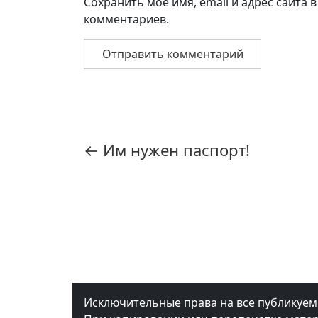
Сохранить моё имя, email и адрес сайта
комментариев.
Навигация
по
записям
←
Им нужен паспорт!
Исключительные права на все публикуе