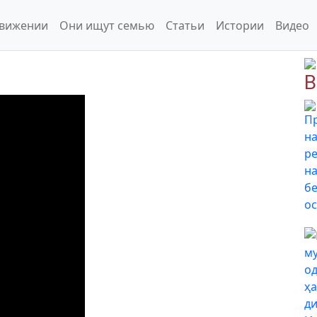
движении
Они ищут семью
Статьи
Истории
Видео
В