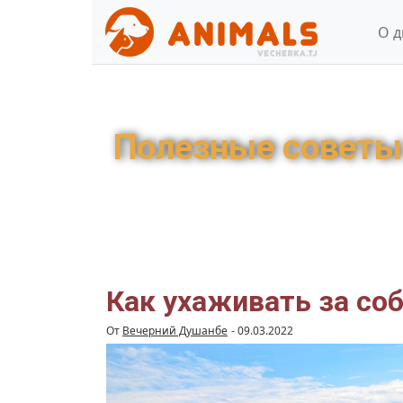
О 
Полезные советы
Как ухаживать за со
От
Вечерний Душанбе
-
09.03.2022