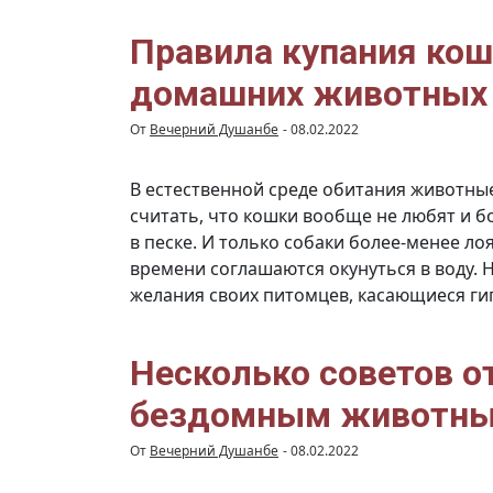
Правила купания коше
домашних животных
От
Вечерний Душанбе
-
08.02.2022
В естественной среде обитания животны
считать, что кошки вообще не любят и б
в песке. И только собаки более-менее л
времени соглашаются окунуться в воду.
желания своих питомцев, касающиеся ги
Несколько советов о
бездомным животн
От
Вечерний Душанбе
-
08.02.2022