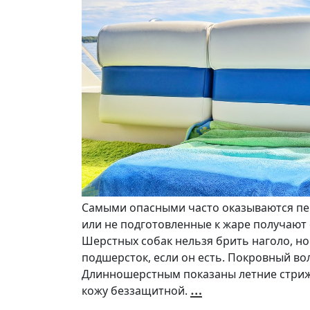
Самыми опасными часто оказываются пе
или не подготовленные к жаре получают
Шерстных собак нельзя брить наголо, н
подшерсток, если он есть. Покровный в
Длинношерстным показаны летние стрижк
Как
…
кожу беззащитной.
ухаживать
за