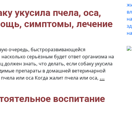
собаку
ку укусила пчела, оса,
ощь, симптомы, лечение
рвую очередь, быстроразвивающейся
, насколько серьёзным будет ответ организма на
 должен знать, что делать, если собаку укусила
ходимые препараты в домашней ветеринарной
Что
…
 пчела или оса Когда жалит пчела или оса,
делать,
если
собаку
укусила
пчела,
оса,
тоятельное воспитание
шершен
первая
помощь
симптом
лечение