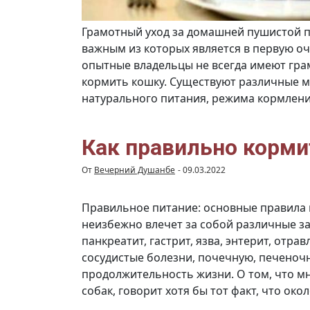
Грамотный уход за домашней пушистой п
важным из которых является в первую о
опытные владельцы не всегда имеют гра
кормить кошку. Существуют различные м
натурального питания, режима кормлени
Как правильно корми
От
Вечерний Душанбе
-
09.03.2022
Правильное питание: основные правила
неизбежно влечет за собой различные з
панкреатит, гастрит, язва, энтерит, отра
сосудистые болезни, почечную, печеночну
продолжительность жизни. О том, что м
собак, говорит хотя бы тот факт, что око