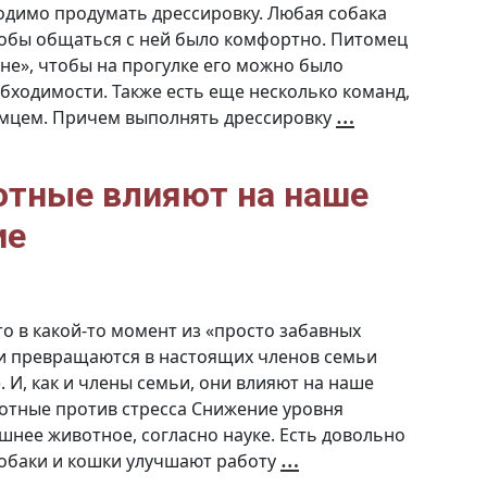
ходимо продумать дрессировку. Любая собака
тобы общаться с ней было комфортно. Питомец
не», чтобы на прогулке его можно было
обходимости. Также есть еще несколько команд,
Дрессиров
…
омцем. Причем выполнять дрессировку
и
самостоят
воспитани
собаки
отные влияют на наше
ие
о в какой-то момент из «просто забавных
ни превращаются в настоящих членов семьи
). И, как и члены семьи, они влияют на наше
отные против стресса Снижение уровня
шнее животное, согласно науке. Есть довольно
Антистресс:
…
собаки и кошки улучшают работу
Как
животные