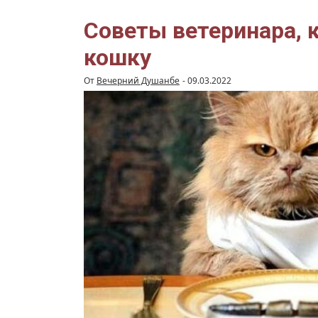
собакой
в
жару
Советы ветеринара, 
кошку
От
Вечерний Душанбе
-
09.03.2022