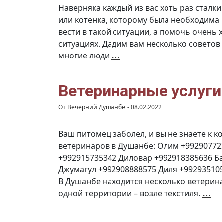
Наверняка каждый из вас хоть раз сталки
или котенка, которому была необходима п
вести в такой ситуации, а помочь очень х
ситуациях. Дадим вам несколько советов 
Несколько
…
многие люди
советов
от
волонтёра
о
помощи
бездомным
Ветеринарные услуги
животным
От
Вечерний Душанбе
-
08.02.2022
Ваш питомец заболел, и вы не знаете к к
ветеринаров в Душанбе: Олим +9929077
+992915735342 Диловар +992918385636 Б
Джумагул +992908888575 Диля +99293510
В Душанбе находится несколько ветерина
В
…
одной территории – возле текстиля.
ус
в
г
Д