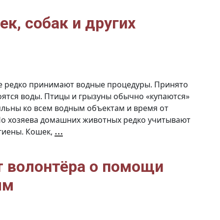
влияют
на
наше
здоровье
к, собак и других
и
настроение
е редко принимают водные процедуры. Принято
оятся воды. Птицы и грызуны обычно «купаются»
ояльны ко всем водным объектам и время от
 Но хозяева домашних животных редко учитывают
Правила
…
гиены. Кошек,
купания
кошек,
собак
и
других
домашних
т волонтёра о помощи
животных
ым