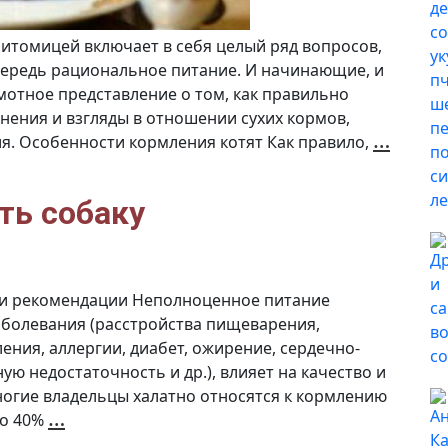
итомицей включает в себя целый ряд вопросов,
чередь рациональное питание. И начинающие, и
мотное представление о том, как правильно
нения и взгляды в отношении сухих кормов,
Сове
…
я. Особенности кормления котят Как правило,
вете
как
прав
корм
кошк
ть собаку
 и рекомендации Неполноценное питание
аболевания (расстройства пищеварения,
вления, аллергии, диабет, ожирение, сердечно-
ю недостаточность и др.), влияет на качество и
ногие владельцы халатно относятся к кормлению
Как
…
ло 40%
правильно
кормить