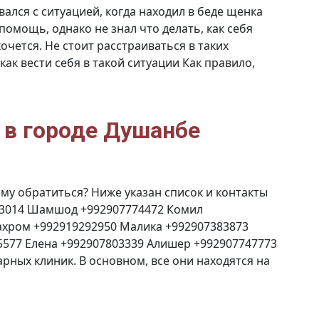
вался с ситуацией, когда находил в беде щенка
омощь, однако не знал что делать, как себя
очется. Не стоит расстраиваться в таких
как вести себя в такой ситуации Как правило,
 в городе Душанбе
ому обратиться? Ниже указан список и контакты
23014 Шамшод +992907774472 Комил
ахром +992919292950 Малика +992907383873
5577 Елена +992907803339 Алишер +992907747773
рных клиник. В основном, все они находятся на
етеринарные
луги
ороде
ушанбе