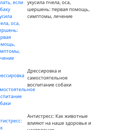
укусила пчела, оса,
шершень: первая помощь,
симптомы, лечение
ты
ринара,
ильно
ить
у
Дрессировка и
самостоятельное
воспитание собаки
Антистресс: Как животные
влияют на наше здоровье и